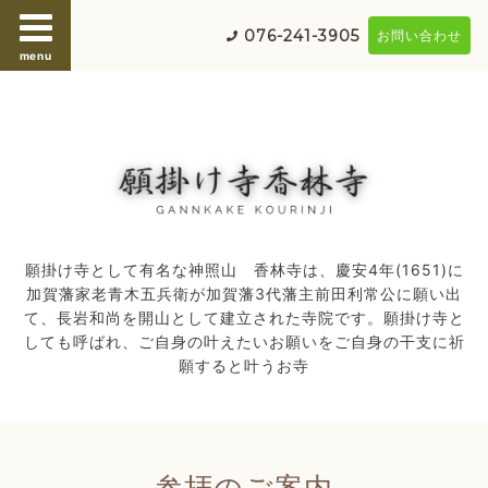
076-241-3905
お問い合わせ
menu
願掛け寺として有名な神照山 香林寺は、慶安4年(1651)に
加賀藩家老青木五兵衛が加賀藩3代藩主前田利常公に願い出
て、長岩和尚を開山として建立された寺院です。願掛け寺と
しても呼ばれ、ご自身の叶えたいお願いをご自身の干支に祈
願すると叶うお寺
参拝のご案内