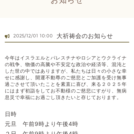
大祈祷会のお知らせ
2025/12/01 10:00
今年はイスラエルとパレスチナやロシアとウクライナ
の戦争、物価の高騰や不安定な政治や経済等、混沌と
した世の中ではありますが、私たちは日々の小さな幸
せに感謝し、開運不動尊のご慈悲とご加護を受け無事
過ごさせて頂いたことを素直に喜び、来る２０２５年
にはまず初詣をしてお不動様のご慈悲にすがり、無病
息災で幸福にお過ごし頂きたいと存じております。
日時
元旦 午前9時より午後4時
２日 午前9時より午後4時