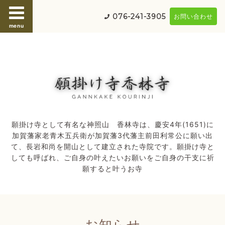
076-241-3905
お問い合わせ
menu
願掛け寺として有名な神照山 香林寺は、慶安4年(1651)に
加賀藩家老青木五兵衛が加賀藩3代藩主前田利常公に願い出
て、長岩和尚を開山として建立された寺院です。願掛け寺と
しても呼ばれ、ご自身の叶えたいお願いをご自身の干支に祈
願すると叶うお寺
お知らせ